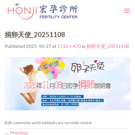
Skip
to
content
捐卵天使_20251108
Published
2025-10-27
at
1110 × 470
in
捐卵天使_20251108
Both comments and trackbacks are currently closed.
←
Previous