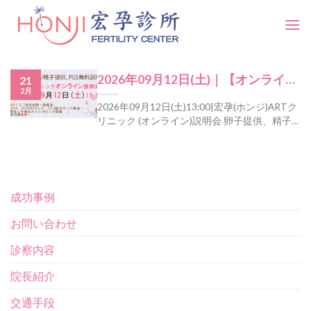
Skip
to
content
2026年09月12日(土)｜【オンライ
21
2月
ン】ホンジクリニック 東京無料説明
2026年09月12日(土)13:00|宏孕(ホンジ)ARTク
会 卵子提供、精子提供、PGS検査
リニック (オンライン)説明会 卵子提供、精子
説明会 院長の無料カウンセリング
提供、PGS検査院長の無料カウンセリング [...]
成功事例
お問い合わせ
診察内容
院長紹介
交通手段