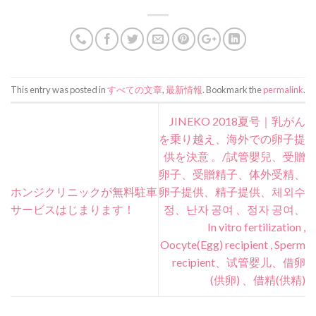
This entry was posted in
すべての文章
,
最新情報
. Bookmark the
permalink
.
JINEKO 2018夏号｜乳がん
を乗り越え、海外での卵子提
供を決意 。/試管嬰兒、受贈
卵子、受贈精子、体外受精、
ホンジクリニックが無料駐車
卵子提供、精子提供、체외수
サービスはじまります！
정、난자 공여 、정자 공여、
In vitro fertilization ,
Oocyte(Egg) recipient , Sperm
recipient、试管婴儿、借卵
(供卵) 、借精(供精)