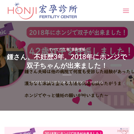
Skip
to
content
すべての文章
,
最新情報
鍾さん、不妊歴3年。2018年にホンジで
双子ちゃんが出来ました！​
POSTED ON
2018-04-21
BY
ROGER HUANG