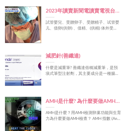
试管婴儿、借卵(供卵) 、借精(供精) [...]
2023年讀賣新聞電讀賣電視台採
訪張宏吉醫師整理三年的報導，
試管嬰兒、受贈卵子、受贈精子、试管婴
最近在日本被放送出來。日本讀
儿、借卵(供卵) 、借精、(供精) 体外受
賣電視台跟隨一對從2019年來臺
精、卵子提供、精子提供、체외수정、난
자 공여 、정자 공여 In vitro fertilization ,
找張宏吉醫師做試管並受贈精子
Oocyte(Egg) recipient , Sperm recipient [...]
的日本夫妻來臺灣拍攝，因疫情
減肥針(善纖達)
等待了三年時間， 終於在2023年
來臺植入，終於懷孕了。而讀賣
什麼是減重筆? 善纖達俗稱減重筆，是預
新聞也整理近三年的報導，終於
塡式筆型注射劑，其主要成分是一種腸道
今年2023年在日本被放送出來這
賀爾蒙，會因進食而釋放，經由抑制食慾
[...] [...]
對日本夫妻來宏孕治療的故事 試
管嬰兒、受贈卵子、受贈精子、
AMH是什麼? 為什麼要做AMH檢
试管婴儿、借卵(供卵) 、借精、
查？AMH低下要麼辦?
(供精) 体外受精、卵子提供、精
AMH是什麼？用AMH檢測卵巢功能與生育
子提供、체외수정、난자 공여 、
力為什麼要做AMH檢查？ AMH 指數 (Anti-
정자 공여 In vitro fertilization ,
mullerian [...] [...]