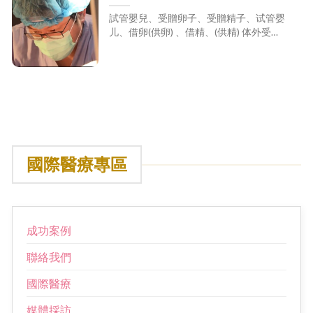
訪張宏吉醫師整理三年的報導，
試管嬰兒、受贈卵子、受贈精子、试管婴
最近在日本被放送出來。日本讀
儿、借卵(供卵) 、借精、(供精) 体外受
賣電視台跟隨一對從2019年來臺
精、卵子提供、精子提供、체외수정、난
자 공여 、정자 공여 In vitro fertilization ,
找張宏吉醫師做試管並受贈精子
Oocyte(Egg) recipient , Sperm recipient [...]
的日本夫妻來臺灣拍攝，因疫情
等待了三年時間， 終於在2023年
來臺植入，終於懷孕了。而讀賣
新聞也整理近三年的報導，終於
今年2023年在日本被放送出來這
國際醫療專區
對日本夫妻來宏孕治療的故事 試
管嬰兒、受贈卵子、受贈精子、
试管婴儿、借卵(供卵) 、借精、
(供精) 体外受精、卵子提供、精
成功案例
子提供、체외수정、난자 공여 、
聯絡我們
정자 공여 In vitro fertilization ,
Oocyte(Egg) recipient , Sperm
國際醫療
recipient
媒體採訪