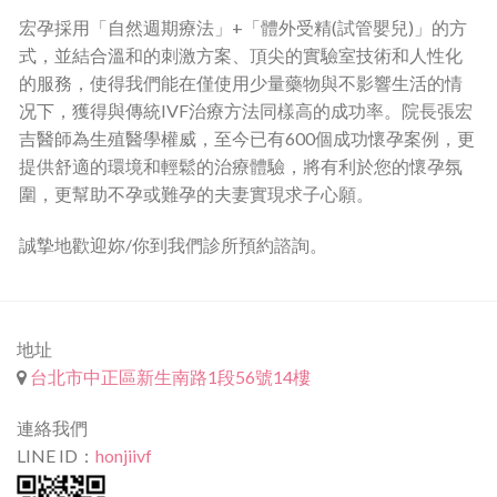
宏孕採用「自然週期療法」+「體外受精(試管嬰兒)」的方
式，並結合溫和的刺激方案、頂尖的實驗室技術和人性化
的服務，使得我們能在僅使用少量藥物與不影響生活的情
况下，獲得與傳統IVF治療方法同樣高的成功率。院長張宏
吉醫師為生殖醫學權威，至今已有600個成功懷孕案例，更
提供舒適的環境和輕鬆的治療體驗，將有利於您的懷孕氛
圍，更幫助不孕或難孕的夫妻實現求子心願。
誠摯地歡迎妳/你到我們診所預約諮詢。
地址
台北市中正區新生南路1段56號14樓
連絡我們
LINE ID：
honjiivf