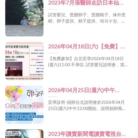
2023年7月張醫師走訪日本仙台
受邀演講
試管嬰兒、受贈卵子、受贈精子、体外受
精、卵子提供、精子提供、체외수정、난
자 공여 、정자 공여、In vitro fertilization ,
Oocyte(Egg) recipient , Sperm recipient、
试管婴儿、借卵(供卵) 、借精(供精) [...]
2026年04月18日(六)【免費】
11:00 宏孕生殖醫學中心 試管嬰
【免費參加】台北宏孕2026年04月18日
兒說明會
(週六)11:00 不孕症. 試管嬰兒說明會，當
天提供免費超音波檢查並可與張宏吉醫師
一對一諮詢 太太未滿45歲全民皆可申請補
助 最高金額補助10萬！ 張宏吉醫師在美
2026年04月25日(週六)中午
國紐約大學生殖中心擔任全職科學家長達
6年的技術經驗，以及能在全世界最頂尖
12:00開始｜宏孕診所 免費捐卵
的美國生殖醫學年ASRM會發表12篇論文
宏孕診所-捐卵台北說明會於2026年04月
說明會-捐贈卵子 散播愛
的實驗水平，親自培訓宏孕的胚胎技術
25日(週六)中午12:00開始。說明捐卵風
員，由醫師嚴格監控技術員在實驗室操作
險、副作用與後遺症。捐贈卵子幫助不孕
及環節，打造出與紐約大學一樣好的胚胎
夫婦，只要一份你的愛心，就能幫助一對
實驗室 [...]
不孕夫妻。還可以獲得合法的捐卵營養
2023年讀賣新聞電讀賣電視台採
金。 [...]