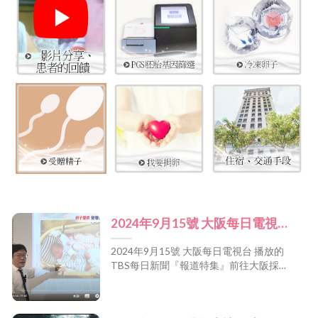
2024年9月15號 大阪每日電視台
播放的TBS每日新聞『報道特
2024年9月15號 大阪每日電視台 播放的
集』前往大阪採訪 宏孕診所舉辦
TBS每日新聞『報道特集』前往大阪採訪
的 卵子提供・精子提供説明會現
宏孕診所舉辦的 卵子提供・精子提供説明
會現場。 [...]
場。