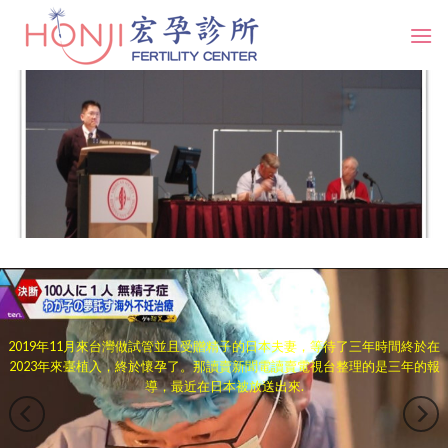
Skip
to
content
2019年11月來台灣做試管並且受贈精子的日本夫妻，等待了三年時間終於在
2023年來臺植入，終於懷孕了。那讀賣新聞電讀賣電視台整理的是三年的報
導，最近在日本被放送出來.