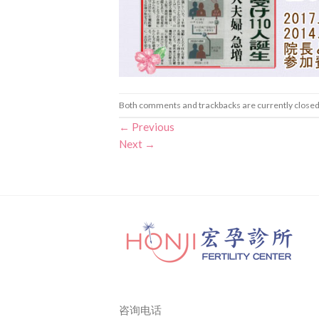
Both comments and trackbacks are currently closed
←
Previous
Next
→
咨询电话