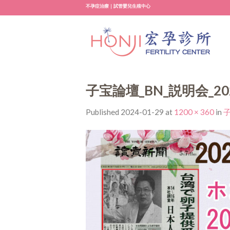
Skip
不孕症治療｜試管嬰兒生殖中心
to
content
子宝論壇_BN_説明会_202
Published
2024-01-29
at
1200 × 360
in
子