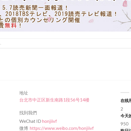
.
地址
台北市中正区新生南路1段56号14楼
在线
2
找到我們
今天
WeChat ID
honjiivf
950
微博
https://www.weibo.com/honjiivf
昨日