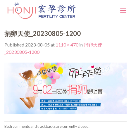
Skip
to
content
捐卵天使_20230805-1200
Published
2023-08-05
at
1110 × 470
in
捐卵天使
_20230805-1200
Both comments and trackbacks are currently closed.