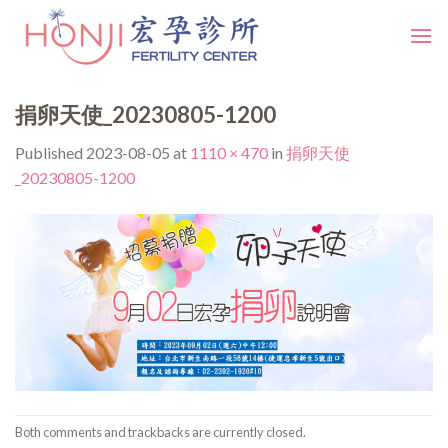
Skip
to
content
捐卵天使_20230805-1200
Published
2023-08-05
at
1110 × 470
in
捐卵天使
_20230805-1200
Both comments and trackbacks are currently closed.