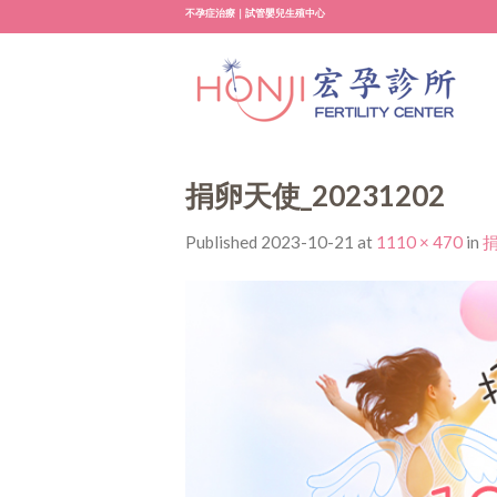
Skip
不孕症治療｜試管嬰兒生殖中心
to
content
捐卵天使_20231202
Published
2023-10-21
at
1110 × 470
in
捐