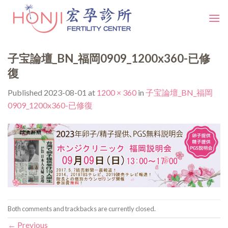
Skip
to
content
子宝論壇_BN_福岡0909_1200x360-已修
復
Published
2023-08-01
at
1200 × 360
in
子宝論壇_BN_福岡
0909_1200x360-已修復
Both comments and trackbacks are currently closed.
←
Previous