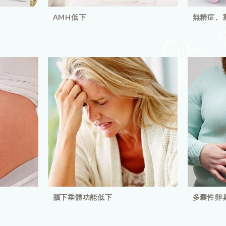
AMH低下
無精症、寡
腦下垂體功能低下
多囊性卵