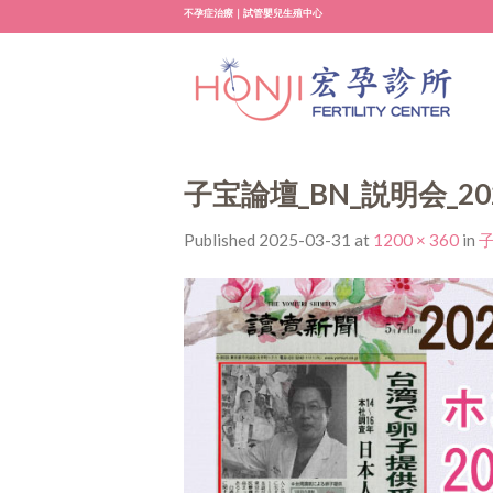
Skip
不孕症治療｜試管嬰兒生殖中心
to
content
子宝論壇_BN_説明会_202
Published
2025-03-31
at
1200 × 360
in
子