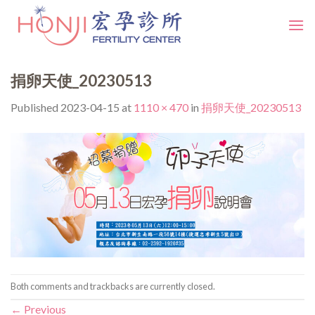
Skip
to
content
捐卵天使_20230513
Published
2023-04-15
at
1110 × 470
in
捐卵天使_20230513
Both comments and trackbacks are currently closed.
←
Previous