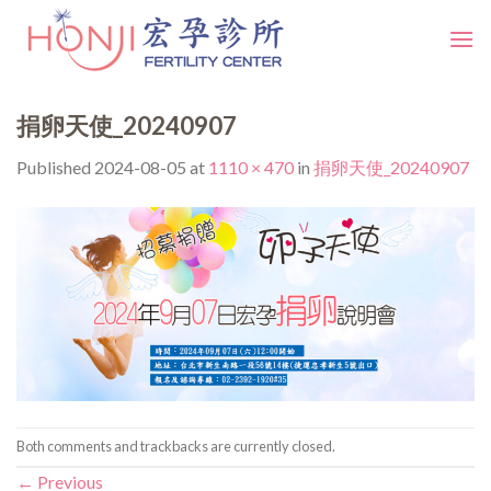
Skip
to
content
捐卵天使_20240907
Published
2024-08-05
at
1110 × 470
in
捐卵天使_20240907
Both comments and trackbacks are currently closed.
←
Previous