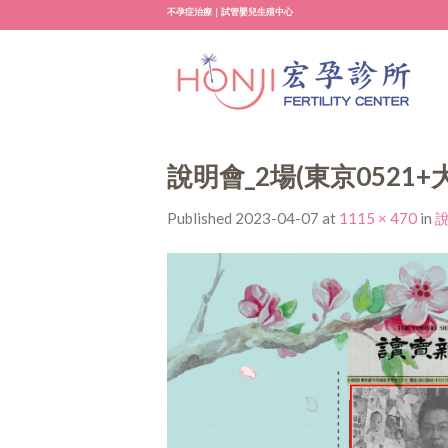
Skip
不孕症治療｜試管嬰兒生殖中心
to
content
說明會_2場(東京0521+大
Published
2023-04-07
at
1115 × 470
in
說