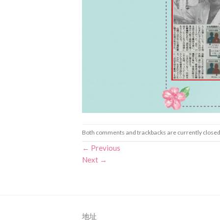
Both comments and trackbacks are currently closed
←
Previous
Next
→
地址