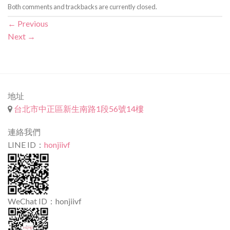
Both comments and trackbacks are currently closed.
←
Previous
Next
→
地址
台北市中正區新生南路1段56號14樓
連絡我們
LINE ID：
honjiivf
WeChat ID：honjiivf