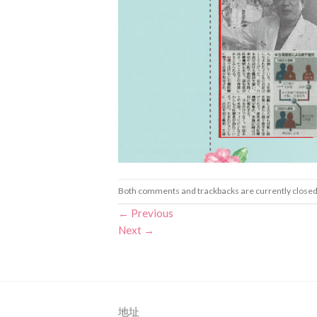
Both comments and trackbacks are currently closed
←
Previous
Next
→
地址