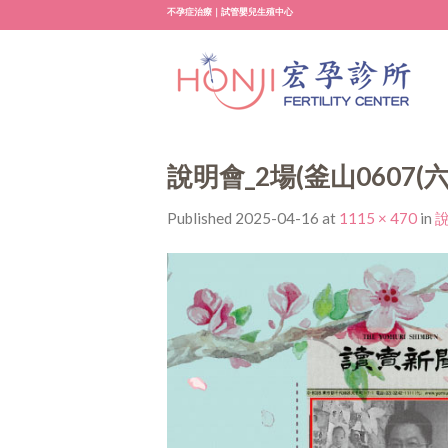
Skip
不孕症治療｜試管嬰兒生殖中心
to
content
說明會_2場(釜山0607(
Published
2025-04-16
at
1115 × 470
in
說