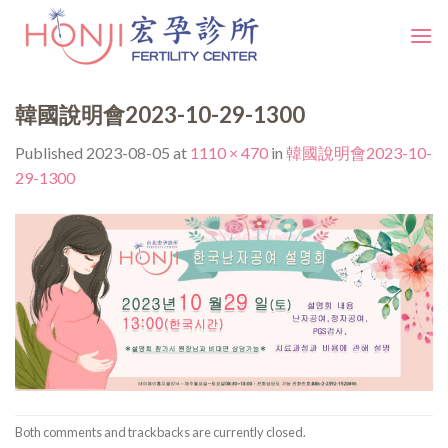
Skip
to
content
韓國說明會2023-10-29-1300
Published
2023-08-05
at
1110 × 470
in
韓國說明會2023-10-
29-1300
Both comments and trackbacks are currently closed.