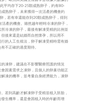
平均存下20-25顆成熟卵子，約有80-
顆的成熟卵子，未來獲得一次活產的機會約
時凍卵，若有幸還能存到20顆成熟卵子，得到
有活產的機會。雖然越年輕時冷凍的卵子，
素所冷凍的卵子，最後有解凍受精的比例並
，但後來還是結婚而自然懷孕，所以用不
現行的人工生殖法，卵子解凍受精時需有婚
免有不正確的過度期待。
素的凍卵，建議在不影響醫療照護的情況
社會因素需求之凍卵，且個人的卵巢功能正
後解凍的機率，並考量自身經濟能力，凍卵
齡。若到高齡才解凍卵子受精並植入胚胎，
的發生機率，還是會因植入時的年齡而增