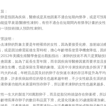
主旨：
凍卵是指因為疾病，醫療或是其他因素不適合短期內懷孕，或是可預
功能提早衰退(醫療性凍卵)，有些不適合在短期間內有懷孕計畫的女
的一項技術(個人預防性凍卵)。
背景說明：
過去凍卵的對象主要是年輕罹癌的女性，因為要接受化療、放射線治
竭，或是因治療需延後生育時程，擔心年齡增長使受孕機會降低，因
在2012年美國生殖醫學會提出觀點指出：凍卵的技術不再只是實驗
社會因素，如為了延長生育年限，而非因疾病等醫療因素而要求並且
想凍住生機，也是保留生育權的象徵。這其中冷凍技術的進步扮演了
平均大約6成，年輕且品質良好的卵子在快速冷凍的存活率提升為平均
來愈多，許多疾病如癌症的發生也越來越年輕，不少女性顧及生涯的
趁著卵巢功能尚未衰退時預存卵子，所以要求凍卵的女性也越來越多
女性一生大約製造700萬顆卵子，而且從胎兒時就儲存在卵巢裡，所
年齡增長庫存卵子的數目和品質下滑，此退化現象在35歲後顯著加劇
紀越長，活產率越低，所需要達到一次活產機率所需的成熟卵子數目