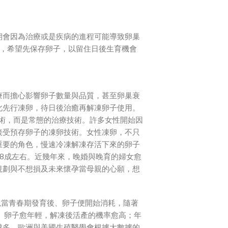
期會因為治療或是疾病的進程可能導致卵巢
性，希望先保存卵子，以留住日後生育機會
療而擔心影響卵子數量與品質，甚至卵巢衰
此先行凍卵，待日後治癒再解凍卵子使用。
技術，而是常態的治療技術。許多女性開始因
接受預存卵子的凍卵技術。女性凍卵，不只
重要的角色，慢速冷凍解凍存活下來的卵子
8成左右。近幾年來，晚婚與晚育的婦女愈
規劃與不想損及未來懷孕當母親的心願，想
。
以當青春期發育後、卵子便開始消耗，隨著
。卵子愈年輕，解凍後活產的機率愈高；年
越多。歐洲與美國生殖醫學會根據大數據的