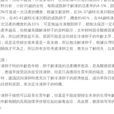
資料分析，小於35歲的女性，每顆成熟卵子解凍的活產率約4-5%，因此
90%可達成一次活產的機會。根據文獻資料，在36-37歲時冷凍20
70％，在40-41歲時冷凍20顆的成熟卵子，機會約40％，在44歲
一次活產的機會約為10％，可是無論冷凍幾顆卵子，都無法保證一定
活產率越高，但根據美國解凍卵子的資料顯示，太年輕時因非醫療因
不高，所以經濟效益不高。原因可能是這些婦女冷凍卵子的年齡太早
到；或是這些婦女後來還是一直未婚，所以無法解凍卵子。根據台灣
姻關係才可為之。所以所有女性考慮凍卵之前，應充分了解得失，以
建議：
冷凍卵子時的年齡愈年輕，卵子解凍後的活產機率愈高；若為醫療因
下，應儘早接受諮詢並安排凍卵。但若只為獲得生育年限的喘息，因
常時，建議諮詢凍卵時應充分了解冷凍卵子的經濟效益、成功率與日
的目標和原因，來決定冷凍卵子的時機。
冷凍卵子雖然可以延長生育年齡，但還是不能改變婦女本身的生理年
與年齡相關的高風險懷孕併發症如妊娠毒血症，高血壓，糖尿病等等
加。