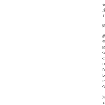
美
歐
S
C
D
D
L
M
G
資