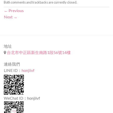
Both comments and trackbacks are currently closed.
←
Previous
Next
→
地址
台北市中正區新生南路1段56號14樓
連絡我們
LINE ID：
honjiivf
WeChat ID：honjiivf