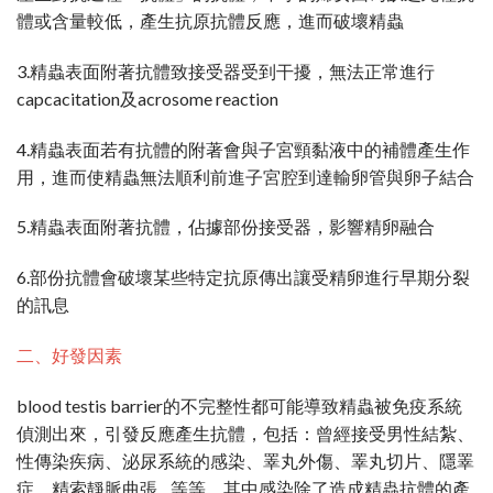
體或含量較低，產生抗原抗體反應，進而破壞精蟲
3.精蟲表面附著抗體致接受器受到干擾，無法正常進行
capcacitation及acrosome reaction
4.精蟲表面若有抗體的附著會與子宮頸黏液中的補體產生作
用，進而使精蟲無法順利前進子宮腔到達輸卵管與卵子結合
5.精蟲表面附著抗體，佔據部份接受器，影響精卵融合
6.部份抗體會破壞某些特定抗原傳出讓受精卵進行早期分裂
的訊息
二、好發因素
blood testis barrier的不完整性都可能導致精蟲被免疫系統
偵測出來，引發反應產生抗體，包括：曾經接受男性結紮、
性傳染疾病、泌尿系統的感染、睪丸外傷、睪丸切片、隱睪
症、精索靜脈曲張…等等，其中感染除了造成精蟲抗體的產