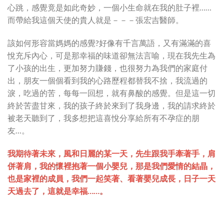
心跳，感覺竟是如此奇妙，一個小生命就在我的肚子裡……
而帶給我這個天使的貴人就是－－－張宏吉醫師。
該如何形容當媽媽的感覺?好像有千言萬語，又有滿滿的喜
悅充斥內心，可是那幸福的味道卻無法言喻，現在我先生為
了小孩的出生，更加努力賺錢，也很努力為我們的家庭付
出，朋友一個個看到我的心路歷程都替我不捨，我流過的
淚，吃過的苦，每每一回想，就有鼻酸的感覺。但是這一切
終於苦盡甘來，我的孩子終於來到了我身邊，我的請求終於
被老天聽到了，我多想把這喜悅分享給所有不孕症的朋
友…。
我期待著未來，風和日麗的某一天，先生跟我手牽著手，肩
併著肩，我的懷裡抱著一個小嬰兒，那是我們愛情的結晶，
也是家裡的成員，我們一起笑著、看著嬰兒成長，日子一天
天過去了，這就是幸福……。