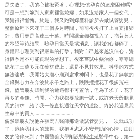
是失敗了。我的心被揪緊著，心裡想:懷孕真的這麼困難嗎?
可是一想到嫁到人家家裡當媳婦，如果沒給家人一個交代，
我覺得很慚愧。於是，我又跑到婦產科診所去做試管嬰兒，
整個療程下來花了三個多月時間，前前後後打了上百支排卵
針，費用更是高達三十萬。時間跟金錢都投入了，抱著莫大
的希望等待結果，驗孕日當天是壞消息，讓我的心都碎了，
身體跟心理受到很嚴重的打擊，我對自己越來越沒信心，覺
得懷孕是不可能實現的夢想了。後來嘗試中藥治療，零零總
總花了三萬多元在藥材費上，還是不見其效果。科學的方式
無法達成，我開始大廟小廟到處求神問卜，也是花了無數的
金錢與心力在奔波於求子之路上，跌跌撞撞花了很多冤枉
錢。儘管朋友聽到我的遭遇都不可置信，但為了求子，花了
再多的金錢、時間、心力我都要放膽一試，或許老天爺聽見
我的請求，給了我一條直接通往天堂的道路。終於我遇見我
生命中的貴人………………………….
偶然聽朋友說他在張宏吉醫師那邊做試管嬰兒，一次就成功
了，這給我很大的鼓舞。我抱著忐忑不安無助的心情，由朋
友的陪伴來到了中國醫藥大學附設醫院生殖醫學中心，第一