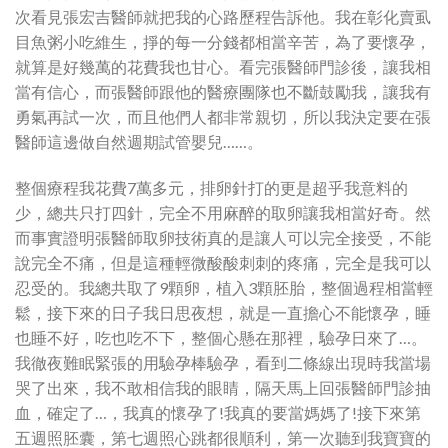
次看見張宏吉醫師就把我的心路歷程告訴他。我在彰化賣虱
目魚粥小吃維生，掙的每一分錢都相當辛苦，為了要懷孕，
就算是好幾萬的花費我也甘心。看完張醫師門診後，讓我相
當有信心，而張醫師跟他的醫療團隊也不斷鼓勵我，讓我有
勇氣再試一次，而且他們人都非常親切，所以我決定要在張
醫師這邊做自然週期試管嬰兒……。
整個療程我花費7萬多元，排卵針打的更是超乎我意料的
少，總共只打四針，完全不用麻醉的取卵讓我相當好奇。然
而事實證明張醫師取卵技術真的是讓人可以完全接受，不能
說完全不痛，但是這種輕微酸酸刺刺的疼痛，完全是我可以
忍受的。我總共取了9顆卵，植入3顆胚胎，整個過程相當輕
鬆，接下來的日子我日思夜想，就是一直擔心不能懷孕，睡
也睡不好，吃也吃不下，整個心懸在那裡，驗孕日來了…。
我徹夜難眠緊張的用驗孕棒驗孕，看到二條線出現時我當場
哭了出來，我不敢相信我的眼睛，隔天馬上回張醫師門診抽
血，確定了…，我真的懷孕了!我真的要當媽媽了!接下來第
五週照胚囊，第七週照心跳都很順利，第一次聽到我寶寶的