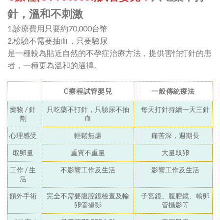
針，溫和不刺激
1.診療費用只要約70,000台幣
2.檢驗不需要抽血，只要驗尿
是一種較為貼近自然的不孕症治療方法，提供害怕打針的患
者，一種更為溫和的選擇。
C療程試管嬰兒
一般傳統療法
藥物 / 針
只吃藥不打針，只驗尿不抽
每天打針持續一天三針
劑
血
心理感受
輕鬆無慮
痛苦深，週期長
取卵量
重質不重量
大量取卵
工作 / 生
不影響工作及生活
影響工作及生活
活
額外手術
完全不需要腹腔鏡檢查及輸
子宮鏡、腹腔鏡、輸卵
卵管攝影
管攝影等