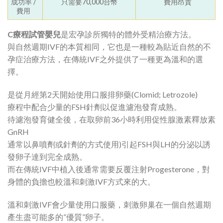
成功率 /
只需要70,000台幣
費用昂貴
費用
C療程試管嬰兒
是宏孕診所獨特的體外受精治療方法。
與自然週期IVF的本質相同，它也是一種較為貼近自然的不
孕症治療方法，在傳統IVF之外提供了一種更為溫和的選
擇。
是從月經第2天開始使用口服排卵藥(Clomid; Letrozole)
療程中配合少量的FSH針劑以促進濾泡發育成熟。
待濾泡發育健全後，在取卵前36小時利用促性腺激素釋放素
GnRH
通常以鼻噴劑或針劑的方式使用)引起FSH與LH的分泌以誘
發卵子達到完全成熟。
而在傳統IVF中植入後通常需要反覆注射Progesterone，對
身體的負擔也較溫和刺激IVF方式來的大。
溫和刺激IVF會少量使用口服藥，刺激卵巢在一個自然週期
產生盡可能多的”優質”卵子。