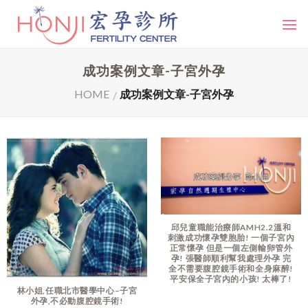
Skip
to
content
成功案例文章-子宮外孕
HOME
成功案例文章-子宮外孕
/
邱兒童職能治療師AMH2.2溫和
刺激成功懷孕雙胞胎! 一個子宮內
正常懷孕 但是一個左側輸卵管外
孕! 張醫師順利幫我處理外孕 完
全不需要腹腔鏡手術和全身麻醉!
平安保全子宮內的小孩! 太棒了!
林小姐,任職北市醫學中心–子宮
外孕,不必動腹腔鏡手術!