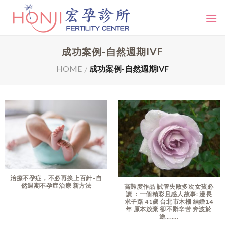
Skip
to
content
成功案例-自然週期IVF
HOME
成功案例-自然週期IVF
/
治療不孕症，不必再挨上百針–自
然週期不孕症治療 新方法
高難度作品 試管失敗多次女孩必
讀 ：一個精彩且感人故事: 漫長
求子路 41歲 台北市木柵 結婚14
年 原本放棄 卻不辭辛苦 奔波於
途……..