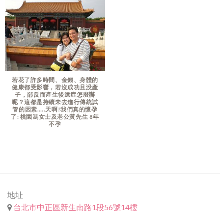
若花了許多時間、金錢、身體的
健康都受影響，若沒成功且没產
子，郤反而產生後遺症怎麼辦
呢？這都是持續未去進行傳統試
管的因素…..天啊!我們真的懷孕
了: 桃園馮女士及老公黃先生 8年
不孕
地址
台北市中正區新生南路1段56號14樓