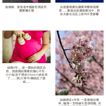
自然週期療法讓懷孕變得很簡
翁媽媽、曾爸爸❤感謝宏孕診所-
單…….整個自然週期療法中，對
寶寶彌月禮
於夫妻生活及上班均不受影響
結婚8年…..從一開始的順其自
然，然後開始漸漸的擔心不安…
小小兔(肚子裡的小BABY)終於來
了……..我(大笨牛)轉頭紅了眼
眶…..
結婚將近8年來, 一直都無法懷
孕…驗第一支時線不是很明顯..另