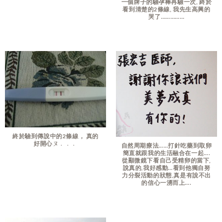
一個牌子的驗孕棒再驗一次, 終於
看到清楚的2條線, 我先生高興的
哭了……………
終於驗到傳說中的2條線， 真的
好開心ㄡ﹒﹒﹒
自然周期療法……打針吃藥到取卵
簡直就跟我的生活融合在一起….
從顯微鏡下看自己受精卵的當下,
說真的,我好感動…看到他獨自努
力分裂活動的狀態,真是有說不出
的信心一湧而上….