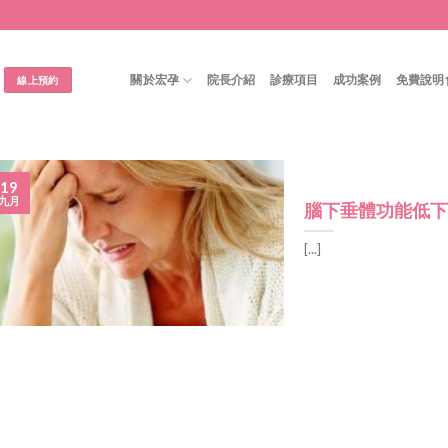
關於宏孕
院長介紹
診療項目
成功案例
免費說明
線上預約
19
九月
腦下垂體功能低
[...]