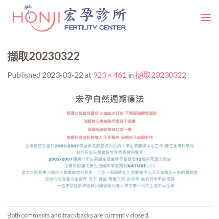
Skip
to
content
擷取20230322
Published
2023-03-22
at
923 × 461
in
擷取20230322
Both comments and trackbacks are currently closed.