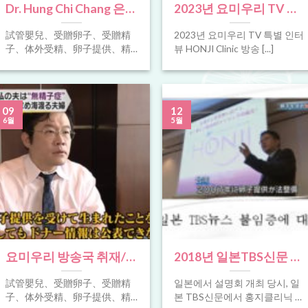
Dr. Hung Chi Chang 은
2023년 요미우리 TV 특
2023년 7월 일본 생식 의
별 인터뷰 HONJI Clinic
試管嬰兒、受贈卵子、受贈精
2023년 요미우리 TV 특별 인터
학 회의에서 연설하도록
방송 -2019년 11월 IVF
子、体外受精、卵子提供、精
뷰 HONJI Clinic 방송 [...]
초대되었습니다. 클리닉
를 위해 대만 홍지클리닉
子提供、체외수정、난자 공여
、정자 공여、In vitro
에 영광입니다!
을 내원했던 일본인 부부
fertilization , Oocyte(Egg)
는 코로나로 인해 3년의
recipient , Sperm recipient、试
09
12
기다림 끝에 임신하였습
管婴儿、借卵(供卵) 、借精(供
6월
5월
精) [...]
니다. 요미우리 방송사가
3년의 기간을 정리하여
기사를 방영합니다. 試管
嬰兒、受贈卵子、受贈
精子、体外受精、卵子
提供、精子提供、체외
수정、난자 공여 、정자
요미우리 방송국 취재/讀
2018년 일본TBS신문 홍
공여、In vitro
賣新聞2019精子提供報
지클리닉 난자공여 세미
fertilization ,
試管嬰兒、受贈卵子、受贈精
일본에서 설명회 개최 당시, 일
導 試管嬰兒、受贈卵
나 보도!試管嬰兒、受贈
Oocyte(Egg) recipient ,
子、体外受精、卵子提供、精
본 TBS신문에서 홍지클리닉 난