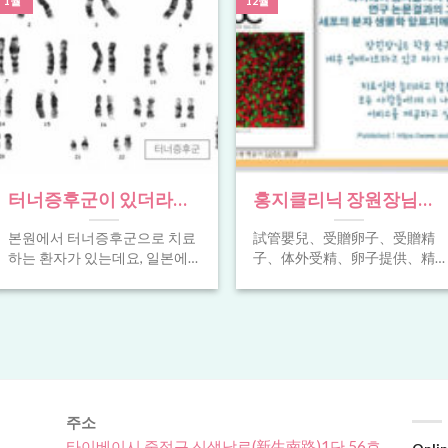
1월
12월
터너증후군이 있더라도
홍지클리닉 장원장님의
난자공여를 통해 임신이
논문이 세포의 분자 생물
본원에서 터너증후군으로 치료
試管嬰兒、受贈卵子、受贈精
가능합니다.
학 학술지 표지에 게재되
하는 환자가 있는데요, 일본에
子、体外受精、卵子提供、精
었어요. 試管嬰兒、受贈
서 오신분들중에 2명의 환자분
子提供、체외수정、난자 공여
이 건강한 아이를 출산했고, 현
、정자 공여、In vitro
卵子、受贈精子、体外
재 출산을 기다리고있는 환자분
fertilization , Oocyte(Egg)
受精、卵子提供、精子
도 있습니다. [...]
recipient , Sperm recipient、试
提供、체외수정、난자
管婴儿、借卵(供卵) 、借精(供
精) 타이페이 홍지클리닉 [...]
공여 、정자 공여、In
vitro fertilization ,
주소
Oocyte(Egg) recipient ,
타이베이시 중정구 신생남로(新生南路)1단 56호