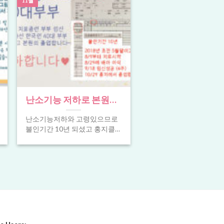
11월
精) [...]
精子、体外受精、卵子
提供、精子提供、체외
수정、난자 공여 、정자
공여、In vitro
fertilization ,
Oocyte(Egg) recipient ,
Sperm recipient、试管
난소기능 저하로 본원에
婴儿、借卵(供卵) 、借
서 치료를 받아, 임신 11
精(供精)
난소기능저하와 고령있으므로
주차가 된 한국인 40대
불인기간 10년 되셨고 홍지클리
부부의 졸업을 축하드립
닉에서 난자제공으로 치료를 받
기 시작하고 이제 임신 11주 되
니다.
있으며 많은 [...]