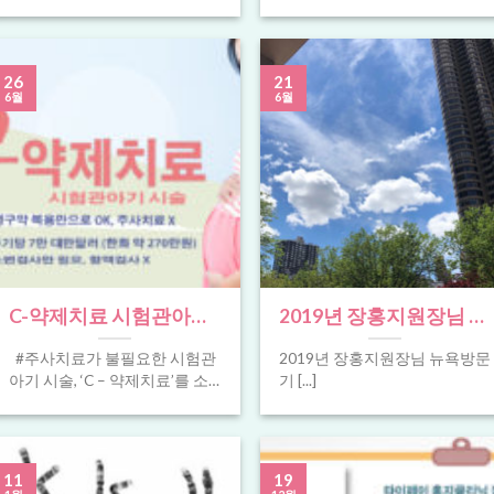
子、受贈精子、体外受
卵子、受贈精子、体外
Sperm recipient、试管
子提供、체외수정、난자 공여
자제공 설명회에 방문하여 취재
、정자 공여、In vitro
하였습니다. 일본에서 불임으로
精、卵子提供、精子提
受精、卵子提供、精子
婴儿、借卵(供卵) 、借
fertilization , Oocyte(Egg)
힘들어 하는 부부들에게 [...]
供、체외수정、난자 공
提供、체외수정、난자
精(供精)
recipient , Sperm recipient、试
26
21
여 、정자 공여、In vitro
공여 、정자 공여、In
管婴儿、借卵(供卵) 、借精(供
6월
6월
精) 요미우리 방송국 [...]
fertilization ,
vitro fertilization ,
Oocyte(Egg) recipient ,
Oocyte(Egg) recipient ,
Sperm recipient、试管
Sperm recipient、试管
婴儿、借卵(供卵) 、借
婴儿、借卵(供卵) 、借
精(供精)
精(供精)
C-약제치료 시험관아기
2019년 장홍지원장님 뉴
시술을 소개드립니다.
욕방문기
#주사치료가 불필요한 시험관
2019년 장홍지원장님 뉴욕방문
아기 시술, ‘C – 약제치료’를 소
기 [...]
개합니다. 일반 시험관아기 시
술과 본원의 C-약제치료 시험관
아기 [...]
11
19