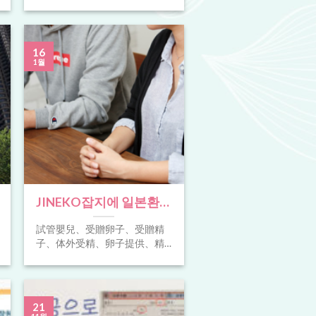
니다. 저는 작년 11월에 홍지클
리닉에서 난자공여 시술을 [...]
16
1월
JINEKO잡지에 일본환자
의 성공적인 정자제공 사
試管嬰兒、受贈卵子、受贈精
례가 소개되었습니다!
子、体外受精、卵子提供、精
2018년 일본TBS신문 홍
子提供、체외수정、난자 공여
、정자 공여、In vitro
지클리닉 난자공여 세미
fertilization , Oocyte(Egg)
나 보도! | 宏孕診所試管
recipient , Sperm recipient、试
21
嬰兒、受贈卵子、受贈
管婴儿、借卵(供卵) 、借精(供