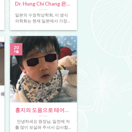
Dr. Hung Chi Chang 은
2023년 7월 일본 생식 의
일본의 수정착상학회, 이 생식
학 회의에서 연설하도록
의학회는 현재 일본에서 가장
초대되었습니다. 클리닉
큰 난임생식의학회이자 연례회
의입니다. 일본 각지 난임전문
에 영광입니다!
의들이 번갈아가며 회장은 [...]
20
9월
홍지의 도움으로 태어난
아이가 영화배우가 되려
안녕하세요 원장님, 일전에 저
나 봐요!
를 많이 보살펴 주셔서 감사합