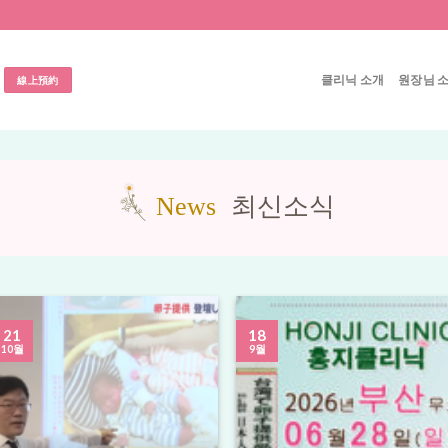
클리닉 소개
원장님 
線上預約
최신소식
News
21
18
10월
9월