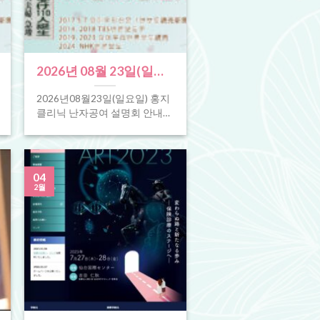
2026년 08월 23일(일요
일) 난자제공, 정자제공
2026년08월23일(일요일) 홍지
설명회 안내(서울)
클리닉 난자공여 설명회 안내
(서울) 체외 수정으로도 임신이
되지 않는, 조기폐경 등은 난자
제공이란 진료 항목이 [...]
04
2월