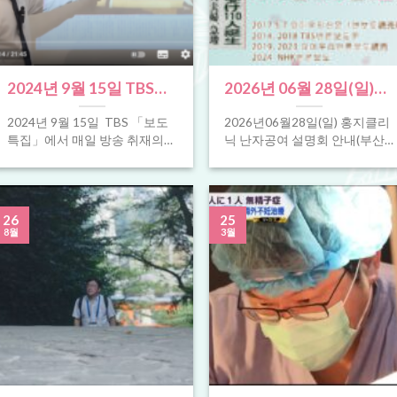
2024년 9월 15일 TBS
2026년 06월 28일(일)
「보도 특집」 홍지 클리
(부산)난자제공, 정자제
2024년 9월 15일 TBS 「보도
2026년06월28일(일) 홍지클리
닉 난자·정자제공 설명회
공 온라인설명회 안내
특집」에서 매일 방송 취재의
닉 난자공여 설명회 안내(부산)
가 소개되다. 홍지 ART
홍지 클리닉 난자·정자 제공 설
온라인 체외 수정으로도 임신이
명회의 모습이 [...]
되지 않는, 조기폐경 등은 난자
클리닉
제공이란 진료 항목이 [...]
26
25
8월
3월