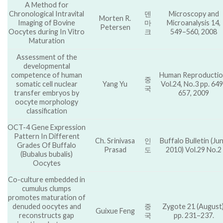
A Method for
Chronological Intravital
덴
Microscopy and
Morten R.
Imaging of Bovine
마
Microanalysis 14,
Petersen
Oocytes during In Vitro
크
549–560, 2008
Maturation
Assessment of the
developmental
competence of human
Human Reproductio
중
somatic cell nuclear
Yang Yu
Vol.24, No.3 pp. 64
국
transfer embryos by
657, 2009
oocyte morphology
classification
OCT-4 Gene Expression
Pattern In Different
Ch. Srinivasa
인
Buffalo Bulletin (Ju
Grades Of Buffalo
Prasad
도
2010) Vol.29 No.2
(Bubalus bubalis)
Oocytes
Co-culture embedded in
cumulus clumps
promotes maturation of
denuded oocytes and
중
Zygote 21 (August)
Guixue Feng
reconstructs gap
국
pp. 231–237.