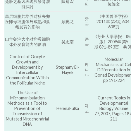
兔胚之基因表現與發育潛
陳建宏
만
位論文
能探討
单层细胞共培养对猪去卵
《中国兽医学报》
중
丘卵母细胞体外成熟和孤
顾晓龙
2011年 第4期 604-
국
雌发育的影响
608页
《苏州大学学报：医
山羊卵泡大小对卵母细胞
중
吴志南
版》2009年 第5
体外发育能力的影响
국
期 891-893页 共3
Control of Oocyte
Molecular
Growth and
캐
Mechanisms of Cel
Development by
Stephany El-
나
Differentiation in
Intercellular
Hayek
다
Gonad Developmen
Communication Within
pp 191-224
the Follicular Niche
The Use of
Micromanipulation
Current Topics in
Methods as a Tool to
Developmental
체
Prevention of
HelenaFulka
Biology Volume
코
Transmission of
77, 2007, Pages 18
Mutated Mitochondrial
211
DNA