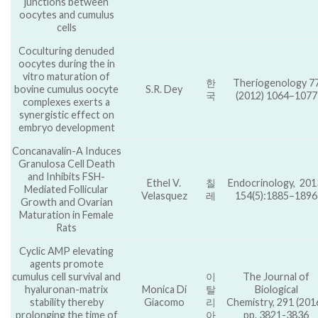
junctions between
oocytes and cumulus
cells
Coculturing denuded
oocytes during the in
vitro maturation of
한
Theriogenology 7
bovine cumulus oocyte
S.R. Dey
국
(2012) 1064–1077
complexes exerts a
synergistic effect on
embryo development
Concanavalin-A Induces
Granulosa Cell Death
and Inhibits FSH-
Ethel V.
칠
Endocrinology, 201
Mediated Follicular
Velasquez
레
154(5):1885–1896
Growth and Ovarian
Maturation in Female
Rats
Cyclic AMP elevating
agents promote
cumulus cell survival and
이
The Journal of
hyaluronan-matrix
Monica Di
탈
Biological
stability thereby
Giacomo
리
Chemistry, 291 (2016
prolonging the time of
아
pp. 3821-3836