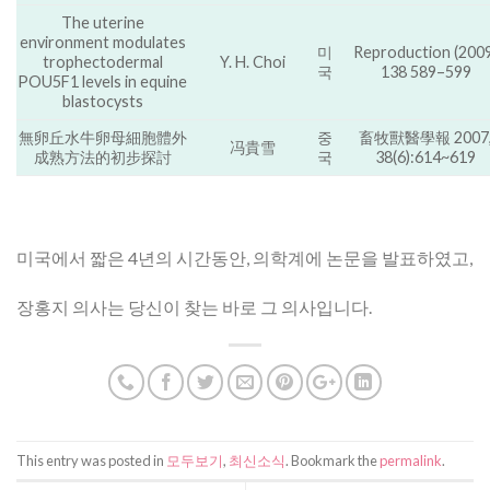
The uterine
environment modulates
미
Reproduction (200
trophectodermal
Y. H. Choi
국
138 589–599
POU5F1 levels in equine
blastocysts
無卵丘水牛卵母細胞體外
중
畜牧獸醫學報 2007
冯貴雪
成熟方法的初步探討
국
38(6):614~619
미국에서 짧은 4년의 시간동안, 의학계에 논문을 발표하였고,
장홍지 의사는 당신이 찾는 바로 그 의사입니다.
This entry was posted in
모두보기
,
최신소식
. Bookmark the
permalink
.