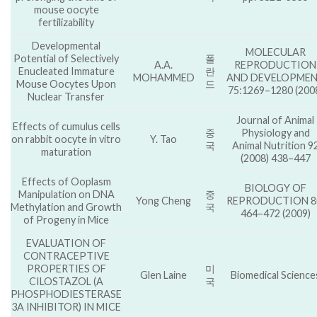
mouse oocyte
fertilizability
Developmental
MOLECULAR
Potential of Selectively
폴
A.A.
REPRODUCTION
Enucleated Immature
란
MOHAMMED
AND DEVELOPME
Mouse Oocytes Upon
드
75:1269–1280 (200
Nuclear Transfer
Journal of Animal
Effects of cumulus cells
중
Physiology and
on rabbit oocyte in vitro
Y. Tao
국
Animal Nutrition 9
maturation
(2008) 438–447
Effects of Ooplasm
BIOLOGY OF
Manipulation on DNA
중
Yong Cheng
REPRODUCTION 8
Methylation and Growth
국
464–472 (2009)
of Progeny in Mice
EVALUATION OF
CONTRACEPTIVE
PROPERTIES OF
미
Glen Laine
Biomedical Science
CILOSTAZOL (A
국
PHOSPHODIESTERASE
3A INHIBITOR) IN MICE