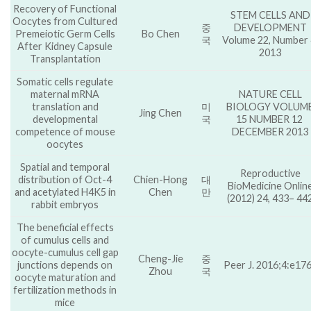
Recovery of Functional
STEM CELLS AND
Oocytes from Cultured
중
DEVELOPMENT
Premeiotic Germ Cells
Bo Chen
국
Volume 22, Number 
After Kidney Capsule
2013
Transplantation
Somatic cells regulate
maternal mRNA
NATURE CELL
translation and
미
BIOLOGY VOLUM
Jing Chen
developmental
국
15 NUMBER 12
competence of mouse
DECEMBER 2013
oocytes
Spatial and temporal
Reproductive
distribution of Oct-4
Chien-Hong
대
BioMedicine Onlin
and acetylated H4K5 in
Chen
만
(2012) 24, 433– 44
rabbit embryos
The beneficial effects
of cumulus cells and
oocyte-cumulus cell gap
Cheng-Jie
중
junctions depends on
Peer J. 2016;4:e176
Zhou
국
oocyte maturation and
fertilization methods in
mice