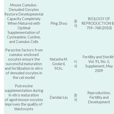
Mouse Cumulus-
Denuded Oocytes
Restore Developmental
Capacity Completely
BIOLOGY OF
중
When Matured with
Ping Zhou
REPRODUCTION 8
국
Optimal
759–768 (2010)
Supplementation of
Cysteamine, Cystine,
and Cumulus Cells
Paracrine factors from
cumulus-enclosed
Fertility and Sterilit
oocytes ensure the
Natasha M.
미
Vol. 91, No. 5,
successful maturation
Godard,
국
Supplement, May
and fertilization in vitro
M.Sc.
2009
of denuded oocytes in
the cat model
Putrescine
supplementation during
Reproduction,
in vitro maturation
중
Dandan Liu
Fertility and
of aged mouse oocytes
국
Development
improves the quality of
blastocysts