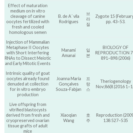
Effect of maturation
medium on in vitro
브
cleavage of canine
B. de A´ vila
Zygote 15 (February
라
oocytes fertilized with
Rodrigues
pp. 43–53.
질
fresh and cooled
homologous semen
Injection of Mammalian
Metaphase II Oocytes
BIOLOGY OF
Manami
일
with Short Interfering
REPRODUCTION 7
Amanai
본
RNAs to Dissect Meiotic
891–898 (2006)
and Early Mitotic Events
Intrinsic quality of goat
oocytes already found
Joanna Maria
프
Theriogenology
denuded at collection
Gonçalves
랑
Nov;86(8 )2016 1–
for in vitro embryo
Souza-Fabjan
스
production
Live offspring from
vitrified blastocysts
derived from fresh and
Xiaoqian
호
Reproduction (200
cryopreserved ovarian
Wang
주
138 527–535
tissue grafts of adult
mice