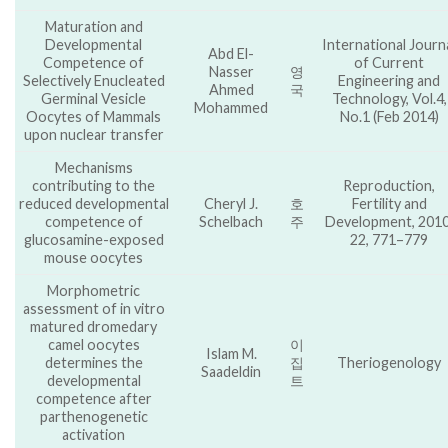
Maturation and
Developmental
International Journ
Abd El-
Competence of
of Current
Nasser
영
Selectively Enucleated
Engineering and
Ahmed
국
Germinal Vesicle
Technology, Vol.4,
Mohammed
Oocytes of Mammals
No.1 (Feb 2014)
upon nuclear transfer
Mechanisms
contributing to the
Reproduction,
reduced developmental
Cheryl J.
호
Fertility and
competence of
Schelbach
주
Development, 2010
glucosamine-exposed
22, 771–779
mouse oocytes
Morphometric
assessment of in vitro
matured dromedary
camel oocytes
이
Islam M.
determines the
집
Theriogenology
Saadeldin
developmental
트
competence after
parthenogenetic
activation