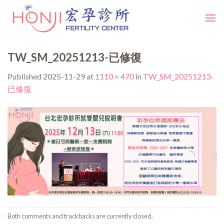
Skip
to
content
TW_SM_20251213-已修復
Published
2025-11-29
at
1110 × 470
in
TW_SM_20251213-
已修復
Both comments and trackbacks are currently closed.