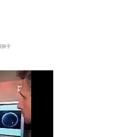
，
得卵子