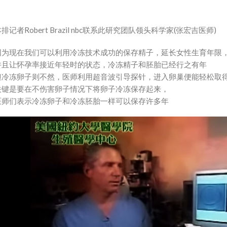
排记者Robert Brazil nbc联系此研究团队领头科学家(张宏吉医师)
因为现在我们可以利用冷冻技术成功的保存精子，延长女性生育年限
并且让怀孕率接近年轻时的状态，冷冻精子和胚胎已经行之有年
但冷冻卵子则不然，医师利用超音波引导探针，进入卵巢便能轻松取
关键是要在不伤害卵子情况下将卵子冷冻保存起来，
医师们表示冷冻卵子和冷冻胚胎一样可以保存许多年