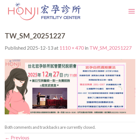
Skip
to
content
TW_SM_20251227
Published
2025-12-13
at
1110 × 470
in
TW_SM_20251227
Both comments and trackbacks are currently closed.
←
Previous