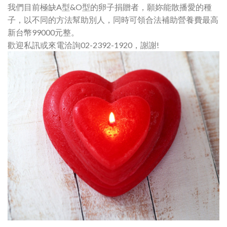
我們目前極缺A型&O型的卵子捐贈者，願妳能散播愛的種
子，以不同的方法幫助別人，同時可領合法補助營養費最高
新台幣99000元整。
歡迎私訊或來電洽詢02-2392-1920，謝謝!