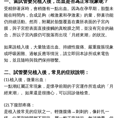
一、當試管嬰兒植入後，出血是否為正常現象呢？
受精卵著床時，會稍微有一點出血。因為在孕早期，胎盤未
能在時間內，合成足夠（雌激素和孕激素）的量，卵巢功能
仍持續活動。然而，附屬於胎盤覆蓋在囊胚表面的子宮內
膜，與子宮腔表面直接接觸的真蛻膜之間，並沒有完全的融
合，所以子宮內膜仍可脫落而出現「月經來潮」的狀況。
如果說植入後，大量陰道出血、持續性腹痛、嚴重腹脹現象
或呼吸困難、過敏反應等情況，請立即回本診所或來電告
知，並且隨時與我們保持聯繫。
二、試管嬰兒植入後，常見的症狀說明：
(1).植入後，微量出血：
一點潮紅屬正常現象，是懷孕前期的子宮運作所造成的「月
經來潮」。如果還是很擔心，可以回診做檢查。
(2).下腹部疼痛：
是植入後常見的症狀之一。輕微腹痛→刺刺的，像針扎一
樣，位置與時間都不固定，屬一般正常狀況，無須擔憂。但