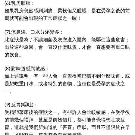
(6).乳房腫脹：
如果乳房忽然感到刺痛、柔軟但又腫脹，是在受孕之後的前
期就可能會出現的正常症狀之一喔！
(7).流鼻涕、口水分泌變多：
此症狀是為了不讓細菌及灰塵進入體內，能驅使這些危害；
出於這些原因，會一直沒什麼味覺，才會一直想要有重口味
的飲食。
(8).對味道感到敏感：
如上述說明，有一些人會一直覺得嘴巴嚐不到什麼味道，或
是想吃重口味，或者特別的食物，這種也是受孕的症狀之
一。
(9).反胃(嘔吐)：
受精卵著床後的症狀之一。有些許人會比較敏感，在受孕後
的前幾個禮拜，甚至是前幾個月，都可能會覺得想吐或反
胃，這就是我們所知道的『害喜』症狀。而且不僅限於在早
晨，可能整天、整夜都會有這種感覺。