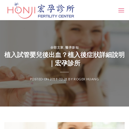
Skip
to
content
全部文章
,
醫界新知
植入試管嬰兒後出血？植入後症狀詳細說明
｜宏孕診所
POSTED ON
2018-02-21
BY
ROGER HUANG