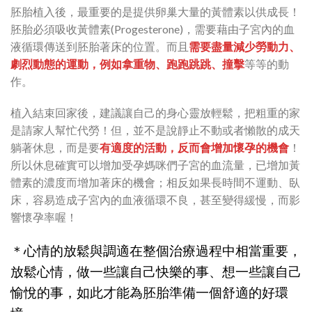
胚胎植入後，最重要的是提供卵巢大量的黃體素以供成長！
胚胎必須吸收黃體素(Progesterone)，需要藉由子宮內的血
液循環傳送到胚胎著床的位置。而且
需要盡量減少勞動力、
劇烈動態的運動，例如拿重物、跑跑跳跳、撞擊
等等的動
作。
植入結束回家後，建議讓自己的身心靈放輕鬆，把粗重的家
是請家人幫忙代勞！但，並不是說靜止不動或者懶散的成天
躺著休息，而是要
有適度的活動，反而會增加懷孕的機會
！
所以休息確實可以增加受孕媽咪們子宮的血流量，已增加黃
體素的濃度而增加著床的機會；相反如果長時間不運動、臥
床，容易造成子宮內的血液循環不良，甚至變得緩慢，而影
響懷孕率喔！
＊心情的放鬆與調適在整個治療過程中相當重要，
放鬆心情，做一些讓自己快樂的事、想一些讓自己
愉悅的事，如此才能為胚胎準備一個舒適的好環