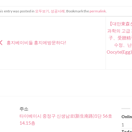
is entry was posted in
모두보기
,
성공사례
. Bookmark the
permalink
.
【대만東森신
과학의 고급
子、受贈精
홍지베이비들 홍지에방문하다!
수정、난자 공
Oocyte(Egg
주소
타이베이시 중정구 신생남로(新生南路)1단 56호
Onlin
14.15층
1
Today