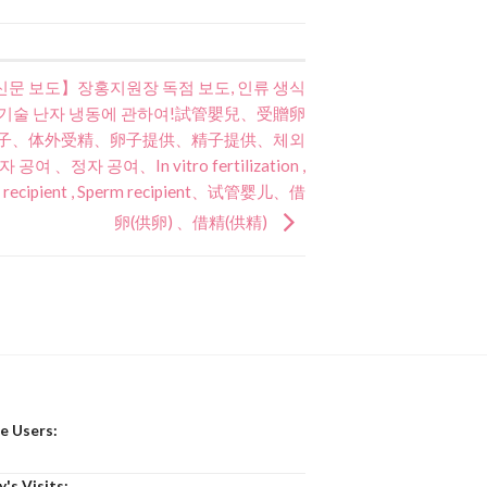
문 보도】장홍지원장 독점 보도, 인류 생식
 기술 난자 냉동에 관하여!試管嬰兒、受贈卵
子、体外受精、卵子提供、精子提供、체외
여 、정자 공여、In vitro fertilization ,
) recipient , Sperm recipient、试管婴儿、借
卵(供卵) 、借精(供精)
e Users:
's Visits: